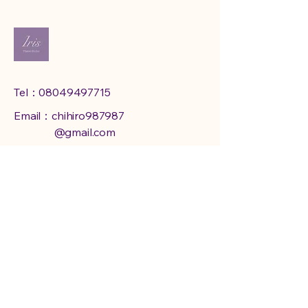
Tel：08049497715
Email：chihiro987987
@gmail.com
Adress：東京都港区赤坂 6-
8-1-102